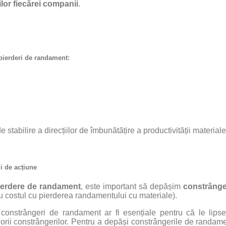
ilor fiecărei companii
.
 pierderi de randament:
stabilire a direcțiilor de îmbunătățire a productivității materiale
i de acțiune
pierdere de randament
, este important să depășim
constrânger
 costul cu pierderea randamentului cu materiale).
 constrângeri de randament ar fi esențiale pentru că le lips
rii constrângerilor. Pentru a depăși constrângerile de randame