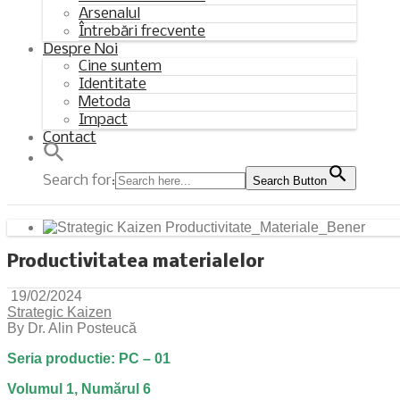
Arsenalul
Întrebări frecvente
Despre Noi
Cine suntem
Identitate
Metoda
Impact
Contact
Search for:
Search Button
Productivitatea materialelor
19/02/2024
Strategic Kaizen
By Dr. Alin Posteucă
Seria productie: PC – 01
Volumul 1, Numărul 6