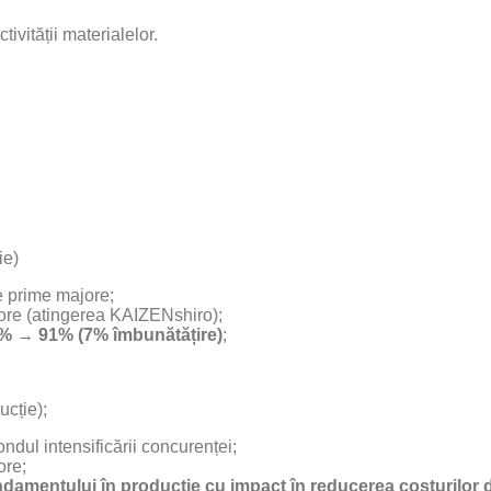
vității materialelor.
ie)
le prime majore;
ore (atingerea KAIZENshiro);
% → 91% (7% îmbunătățire)
;
ucție);
ondul intensificării concurenței;
ore;
ndamentului în producție cu impact în reducerea costurilor 