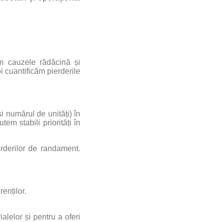
am cauzele rădăcină și
i cuantificăm pierderile
i numărul de unități) în
em stabili priorități în
rderilor de randament.
enților.
alelor și pentru a oferi