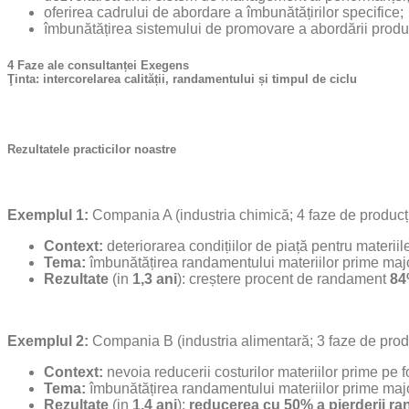
oferirea cadrului de abordare a îmbunătățirilor specifice;
îmbunătățirea sistemului de promovare a abordării producti
4 Faze ale consultanței Exegens
Ţinta:
intercorelarea calității, randamentului și timpul de ciclu
Rezultatele practicilor noastre
Exemplul 1:
Compania A (industria chimică; 4 faze de producț
Context:
deteriorarea condițiilor de piață pentru materii
Tema:
îmbunătățirea randamentului materiilor prime maj
Rezultate
(in
1,3 ani
): creștere procent de randament
84
Exemplul 2:
Compania B (industria alimentară; 3 faze de prod
Context:
nevoia reducerii costurilor materiilor prime pe f
Tema:
îmbunătățirea randamentului materiilor prime maj
Rezultate
(in
1,4 ani
):
reducerea cu 50% a pierderii ra