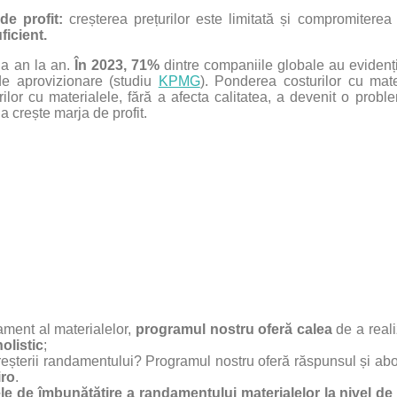
de profit:
creșterea prețurilor este limitată și compromiterea c
ficient.
 la an la an.
În 2023, 71%
dintre companiile globale au evidenț
de aprovizionare (studiu
KPMG
). Ponderea costurilor cu mate
ilor cu materialele, fără a afecta calitatea, a devenit o prob
 a crește marja de profit.
ament al materialelor,
programul nostru oferă calea
de a reali
olistic
;
eșterii randamentului? Programul nostru oferă răspunsul și abor
ro
.
ele de îmbunătățire a randamentului materialelor la nivel de 