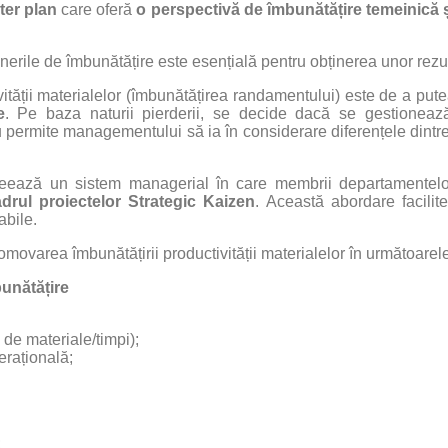
ter plan
care oferă
o perspectivă de îmbunătățire temeinică ș
nerile de îmbunătățire este esențială pentru obținerea unor rezu
ității materialelor (îmbunătățirea randamentului) este de a put
e
. Pe baza naturii pierderii, se decide dacă se gestionea
u permite managementului să ia în considerare diferențele dintr
creează un sistem managerial în care membrii departamentelo
cadrul proiectelor Strategic Kaizen
. Această abordare facilit
abile.
 promovarea îmbunătățirii productivității materialelor în următoare
bunătățire
 de materiale/timpi);
erațională;
;