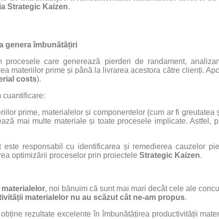
a Strategic Kaizen
.
 a genera îmbunătățiri
icăm procesele care generează pierderi de randament, analiz
materiilor prime și până la livrarea acestora către clienți. Apo
rial costs
).
cuantificare:
ilor prime, materialelor și componentelor (cum ar fi greutatea ș
ză mai multe materiale și toate procesele implicate. Astfel, put
 este responsabil cu identificarea și remedierea cauzelor pie
ea optimizării proceselor prin proiectele
Strategic Kaizen
.
 materialelor
, noi bănuim că sunt mai mari decât cele ale concur
ivității materialelor nu au scăzut cât ne-am propus
.
ține rezultate excelente în îmbunătățirea productivității materi