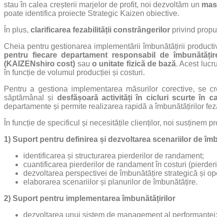
stau în calea creșterii marjelor de profit, noi dezvoltăm un
mas
poate identifica proiecte Strategic Kaizen obiective.
În plus,
clarificarea fezabilității constrângerilor
privind propu
Cheia pentru gestionarea implementării îmbunătățirii productiv
pentru fiecare departament responsabil de îmbunătățir
(KAIZENshiro cost)
sau
o unitate fizică de bază
. Acest lucr
în funcție de volumul producției și costuri.
Pentru a gestiona implementarea măsurilor corective, se 
săptămânal și
desfășoară activități în cicluri scurte în 
departamente și permite realizarea rapidă a îmbunătățirilor fez
În funcție de specificul și necesitățile clienților, noi susținem
1) Suport pentru definirea și dezvoltarea scenariilor de îm
identificarea și structurarea pierderilor de randament;
cuantificarea pierderilor de randament în costuri (pierderi
dezvoltarea perspectivei de îmbunătățire strategică și op
elaborarea scenariilor și planurilor de îmbunătățire.
2) Suport pentru implementarea îmbunătățirilor
dezvoltarea unui sistem de management al performanței