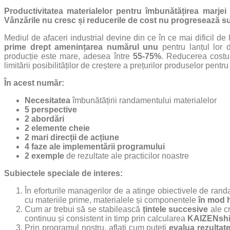
Productivitatea materialelor pentru îmbunătățirea marjei 
Vânzările nu cresc și reducerile de cost nu progresează su
Mediul de afaceri industrial devine din ce în ce mai dificil de
prime drept amenințarea numărul unu
pentru lanțul lor 
producție este mare, adesea între
55-75%
. Reducerea costur
limitării posibilităților de creștere a prețurilor produselor pentru
În acest număr:
Necesitatea
îmbunătățirii randamentului materialelor
5 perspective
2 abordări
2 elemente cheie
2 mari direcții de acțiune
4 faze ale implementării programului
2 exemple
de rezultate ale practicilor noastre
Subiectele speciale de interes:
În eforturile managerilor de a atinge obiectivele de rand
cu materiile prime, materialele și componentele
în mod h
Cum ar trebui să se stabilească
țintele succesive
ale cr
continuu și consistent in timp prin calcularea
KAIZENshi
Prin programul nostru, aflați cum puteți
evalua rezultat