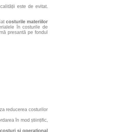
alității este de evitat.
iat
costurile materiilor
rialele în costurile de
lemă presantă pe fondul
za reducerea costurilor
darea în mod științific,
costuri și operațional