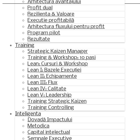
Synchronous Profitable Operations
Arhitectura avantajului
Profit dual
Financially‑Disciplined Profit Flow
Rezilienta & Valoare
Executie profitabilă
Arhitectura fluxului pentru profit
Program pilot
Rezultate
Training
Strategic Kaizen Manager
Training & Workshop: 10 pași
Lean: Cursuri & Workshop
Lean I: Bazele Execuției
Lean II: Echipamente
Lean III: Flux
Lean IV: Calitate
Lean V: Leadership
Training Strategic Kaizen
Training Controlling
Inteligenta
Dovadă Impactului
Metodica
Capital intelectual
Semnale Executive