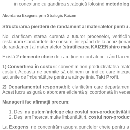
în conexiune cu gândirea strategică folosind
metodologi
Abordarea Exegens prin Strategic Kaizen
Structurarea pierderii de randament al materialelor pentru
Noi clarificam starea curentă a tuturor proceselor, verif
restaurăm standardele de consum, începând de la achiziționarea 
de randament al materialelor (
stratificarea KAIZENshiro mate
Există
2 elemente cheie
de care ținem cont atunci când facem 
1) Convertirea în costuri:
convertim non-productivitatea materi
costuri. Aceasta ne permite să obținem un indice care integrea
acțiunile de îmbunătățire pentru a atinge ținta
Takt Profit
.
2) Departamentul responsabil:
clarificăm care departament
Acest lucru asigură o abordare eficientă și coordonată în veder
Managerii fac afirmații precum:
Deși
nu putem înțelege clar costul non-productivității
Deși am încercat multe îmbunătățiri,
costul non-product
La
Exegens
, ne concentrăm asupra punctelor cheie pentru a ob