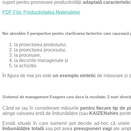
suport pentru promovare productivității
adaptată caracteristic
PDF File: Productivitatea Materialelor
Noi abordăm 5 perspective pentru clarificarea factorilor care cauzează
la proiectarea produsului,
la proiectarea procesului,
la procesare,
la deciziile manageriale și
la achiziție.
În figura de mai jos este
un exemplu sintetic
de măsurare și de 
Sistemul de management Exegens care duce la rezultate: 2 mari direcți
Când se iau în considerare măsurile
pentru fiecare tip de 
atinge valoarea țintă de îmbunătățire (sau
KAIZENshiro
pentru
Există situații în care oamenii pot decide ad-hoc că unele
îmbunătățire totală
sau pot avea
presupuneri vagi
ale amplo