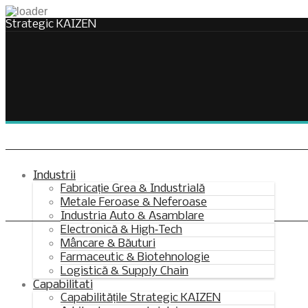
Strategic KAIZEN
Takt Profit
Architecting Flow for Profit
Industrii
Fabricație Grea & Industrială
Metale Feroase & Neferoase
KAIZENshiro Budget
Industria Auto & Asamblare
Electronică & High‑Tech
Enterprise Resilience, Customer Value.
Mâncare & Băuturi
Farmaceutic & Biotehnologie
Logistică & Supply Chain
Capabilitati
Capabilitățile Strategic KAIZEN