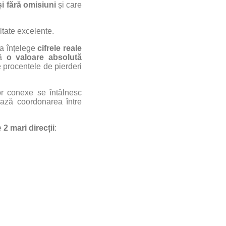
i fără omisiuni
și care
ltate excelente.
ea înțelege
cifrele reale
ză
o valoare absolută
e procentele de pierderi
r conexe se întâlnesc
ează coordonarea între
le
2 mari direcții
: