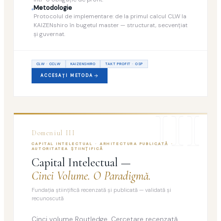
Metodologie
Protocolul de implementare: de la primul calcul CLW la
KAIZENshiro în bugetul master — structurat, secvenţiat
şi guvernat.
CLW · CCLW
KAIZENSHIRO
TAKT PROFIT · OSP
ACCESAŢI METODA
III
Domeniul III
CAPITAL INTELECTUAL · ARHITECTURA PUBLICATĂ ·
AUTORITATEA ŞTIINŢIFICĂ
Capital Intelectual —
Cinci Volume. O Paradigmă.
Fundaţia ştiinţifică recenzată şi publicată — validată şi
recunoscută
Cinci volume Routledge. Cercetare recenzată.