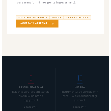
care transformă inteligenţa în guvernanţă.
VIDEOCLIPURI · INSTRUMENTE
MANUALE
CALCULE STRATEGICE
ACCESAŢI ARSENALUL
I
II
DOVADA IMPACTULUI
METODA
Evidenţa care face arhitectura
Instrumentul de precizie prin
credibilă înainte de
care CLW este cuantificat şi
angajament.
guvernat.
ACCESAŢI
ACCESAŢI