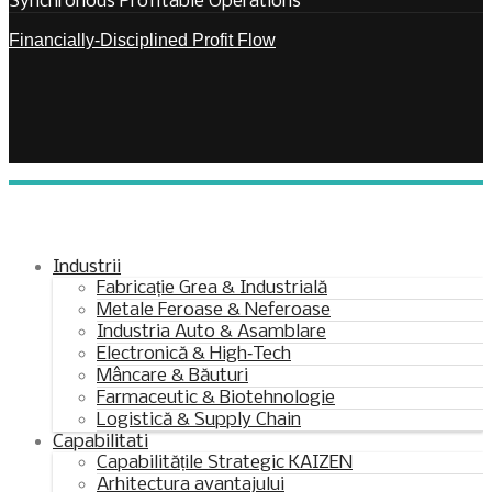
Synchronous Profitable Operations
Financially‑Disciplined Profit Flow
Industrii
Fabricație Grea & Industrială
Metale Feroase & Neferoase
Industria Auto & Asamblare
Electronică & High‑Tech
Mâncare & Băuturi
Farmaceutic & Biotehnologie
Logistică & Supply Chain
Capabilitati
Capabilitățile Strategic KAIZEN
Arhitectura avantajului