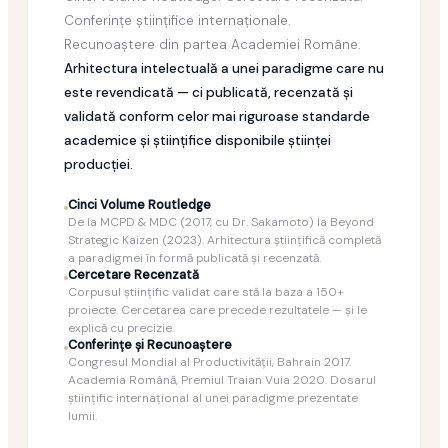
Conferinţe ştiinţifice internaţionale.
Recunoaştere din partea Academiei Române.
Arhitectura intelectuală a unei paradigme care nu
este revendicată — ci publicată, recenzată şi
validată conform celor mai riguroase standarde
academice şi ştiinţifice disponibile ştiinţei
producţiei.
Cinci Volume Routledge
De la MCPD & MDC (2017, cu Dr. Sakamoto) la Beyond
Strategic Kaizen (2023). Arhitectura ştiinţifică completă
a paradigmei în formă publicată şi recenzată.
Cercetare Recenzată
Corpusul ştiinţific validat care stă la baza a 150+
proiecte. Cercetarea care precede rezultatele — şi le
explică cu precizie.
Conferinţe şi Recunoaştere
Congresul Mondial al Productivităţii, Bahrain 2017.
Academia Română, Premiul Traian Vuia 2020. Dosarul
ştiinţific internaţional al unei paradigme prezentate
lumii.