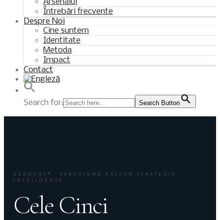
Arsenalul
Întrebări frecvente
Despre Noi
Cine suntem
Identitate
Metoda
Impact
Contact
Search for:
Search Button
EXEGENS® · PARADIGMA KAIZEN STRATEGIC ·
INTELIGENŢĂ
Cele Cinci