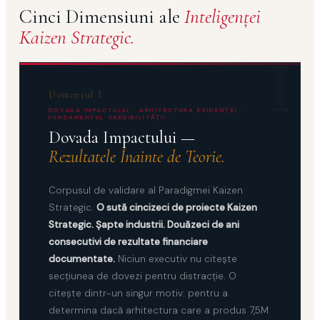
Cinci Dimensiuni ale
Inteligenţei
Kaizen Strategic.
I
Domeniul I
DOVADA IMPACTULUI · ARHITECTURA EVIDENŢEI ·
FUNDAMENTUL CREDIBILITĂŢII
Dovada Impactului —
Rezultatele Înainte de Teorie.
Corpusul de validare al Paradigmei Kaizen
Strategic.
O sută cincizeci de proiecte Kaizen
Strategic. Şapte industrii. Douăzeci de ani
consecutivi de rezultate financiare
documentate.
Niciun executiv nu citeşte
secţiunea de dovezi pentru distracţie. O
citeşte dintr-un singur motiv: pentru a
determina dacă arhitectura care a produs 7,5M