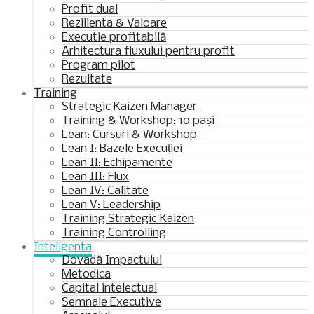
Profit dual
Rezilienta & Valoare
Executie profitabilă
Arhitectura fluxului pentru profit
Program pilot
Rezultate
Training
Strategic Kaizen Manager
Training & Workshop: 10 pași
Lean: Cursuri & Workshop
Lean I: Bazele Execuției
Lean II: Echipamente
Lean III: Flux
Lean IV: Calitate
Lean V: Leadership
Training Strategic Kaizen
Training Controlling
Inteligenta
Dovadă Impactului
Metodica
Capital intelectual
Semnale Executive