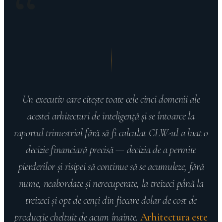
Un executiv care citeşte toate cele cinci domenii ale
acestei arhitecturi de inteligenţă şi se întoarce la
raportul trimestrial fără să fi calculat CLW-ul a luat o
decizie financiară precisă — decizia de a permite
pierderilor şi risipei să continue să se acumuleze, fără
nume, neabordate şi nerecuperate, la treizeci până la
treizeci şi opt de cenţi din fiecare dolar de cost de
producţie cheltuit de acum înainte.
Arhitectura este