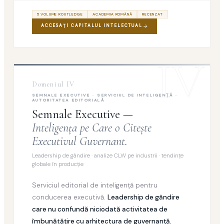
5 VOLUME ROUTLEDGE
ACADEMIA ROMÂNĂ
RECENZAT
ACCESAŢI CAPITALUL INTELECTUAL
IV
Domeniul IV
SEMNALE EXECUTIVE · SERVICIUL DE INTELIGENŢĂ ·
AUTORITATEA EDITORIALĂ
Semnale Executive —
Inteligenţa pe Care o Citeşte
Executivul Guvernant.
Leadership de gândire · analize CLW pe industrii · tendinţe
globale în producţie
Serviciul editorial de inteligenţă pentru
conducerea executivă.
Leadership de gândire
care nu confundă niciodată activitatea de
îmbunătăţire cu arhitectura de guvernanţă.