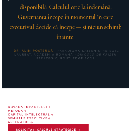
disponibilă. Calculul este la îndemână.
Guvernanţa începe în momentul în care
executivul decide că începe — şi niciun schimb
înainte.
—
DR. ALIN POSTEUCĂ
· PARADIGMA KAIZEN STRATEGIC ·
LAUREAT, ACADEMIA ROMÂNĂ ·
DINCOLO DE KAIZEN
STRATEGIC
, ROUTLEDGE 2023
DOVADA IMPACTULUI
METODA
CAPITAL INTELECTUAL
SEMNALE EXECUTIVE
ARSENALUL
SOLICITAŢI CALCULE STRATEGICE