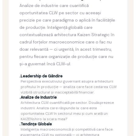
Analize de industrie care cuantifică
oportunitatea CLW pe sector cu aceeaşi
precizie pe care paradigma o aplică în facilităţile
de producţie. Inteligenţă globală care
contextualizează arhitectura Kaizen Strategic în
cadrul forţelor macroeconomice care o fac nu
doar relevantă — ci urgentă, în acest trimestru,
pentru fiecare organizaţie de producţie care nu
şi-a guvernat încă CLW-ul.
Leadership de Gândire
Perspectiva executivului guvernant asupra arhitecturii
profitului în producţie — analiza care face cedarea CLW
vizibilă structural şi inacceptabilă financiar.
Analize de Industrie
Arhitectura CLW cuantificată pe sector. Douăsprezece
industrii. Analiza care răspunde la: care este
oportunitatea CLW în sectorul meu şi cum arată un
KAIZENshiro la scara mea?
Tendinţe Globale
Inteligenţa macroeconomică şi competitivă care face
guvernanţa CLW nu opţională — ci arhitectura