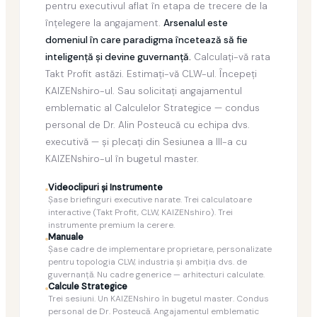
pentru executivul aflat în etapa de trecere de la
înțelegere la angajament.
Arsenalul este
domeniul în care paradigma încetează să fie
inteligenţă şi devine guvernanţă.
Calculaţi-vă rata
Takt Profit astăzi. Estimaţi-vă CLW-ul. Începeţi
KAIZENshiro-ul. Sau solicitaţi angajamentul
emblematic al Calculelor Strategice — condus
personal de Dr. Alin Posteucă cu echipa dvs.
executivă — şi plecaţi din Sesiunea a III-a cu
KAIZENshiro-ul în bugetul master.
Videoclipuri şi Instrumente
Şase briefinguri executive narate. Trei calculatoare
interactive (Takt Profit, CLW, KAIZENshiro). Trei
instrumente premium la cerere.
Manuale
Şase cadre de implementare proprietare, personalizate
pentru topologia CLW, industria şi ambiţia dvs. de
guvernanţă. Nu cadre generice — arhitecturi calculate.
Calcule Strategice
Trei sesiuni. Un KAIZENshiro în bugetul master. Condus
personal de Dr. Posteucă. Angajamentul emblematic