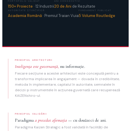
PORTOFOLIU VALIDAT
ANI CONSECUTIVI
150+ Proiecte
· 12 Industrii
20 de Ani
de Rezultate
AUTORITATE ŞTIINŢIFICĂ
FUNDAMENT PUBLICAT
Academia Română
· Premiul Traian Vuia
5 Volume Routledge
PRINCIPIUL ARHITECTURII
Inteligenţa este guvernanţă,
nu informaţie.
Fiecare secţiune a acestei arhitecturi este concepută pentru a
transforma implicarea în angajament — dovada în credibilitate,
metoda în implementare, capitalul în autoritate, semnalele în
decizii şi instrumentele în acţiunea guvernată care recuperează
KAIZENshiro-ul.
PRINCIPIUL VALIDĂRII
Paradigma
a precedat afirmaţia
— cu douăzeci de ani.
Paradigma Kaizen Strategic a fost validată în facilităţi de