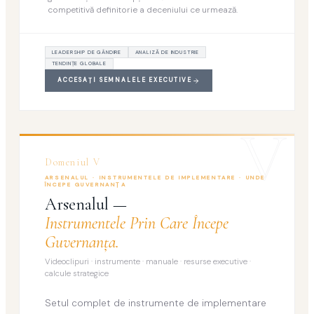
competitivă definitorie a deceniului ce urmează.
LEADERSHIP DE GÂNDIRE
ANALIZĂ DE INDUSTRIE
TENDINŢE GLOBALE
ACCESAŢI SEMNALELE EXECUTIVE
V
Domeniul V
ARSENALUL · INSTRUMENTELE DE IMPLEMENTARE · UNDE
ÎNCEPE GUVERNANŢA
Arsenalul —
Instrumentele Prin Care Începe
Guvernanţa.
Videoclipuri · instrumente · manuale · resurse executive ·
calcule strategice
Setul complet de instrumente de implementare