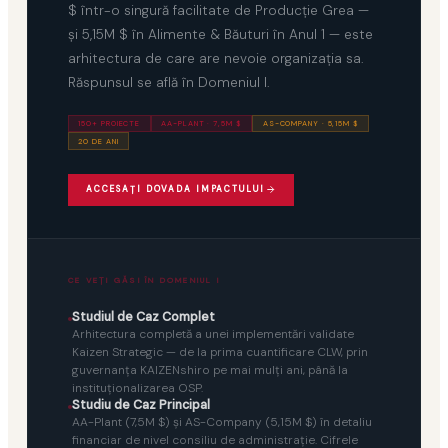
$ într-o singură facilitate de Producţie Grea —
şi 5,15M $ în Alimente & Băuturi în Anul 1 — este
arhitectura de care are nevoie organizaţia sa.
Răspunsul se află în Domeniul I.
150+ PROIECTE
AA-PLANT · 7,5M $
AS-COMPANY · 5,15M $
20 DE ANI
ACCESAŢI DOVADA IMPACTULUI
CE VEŢI GĂSI ÎN DOMENIUL I
Studiul de Caz Complet
Arhitectura completă a unei implementări validate
Kaizen Strategic — de la prima cuantificare CLW, prin
guvernanţa KAIZENshiro pe mai mulţi ani, până la
instituţionalizarea OSP.
Studiu de Caz Principal
AA-Plant (7,5M $) şi AS-Company (5,15M $) în detaliu
financiar de nivel consiliu de administraţie. Cifrele