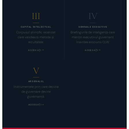
III
IV
CAPITAL INTELECTUAL
SEMNALE EXECUTIVE
Corpusul ştiinţific recenzat
Briefingurile de inteligenţă care
care validează metoda şi
menţin executivul guvernant
rezultatele.
înaintea eroziunii CLW.
ACCESAŢI
ACCESAŢI
V
ARSENALUL
Instrumentele prin care decizia
de guvernare devine
guvernanţă.
ACCESAŢI