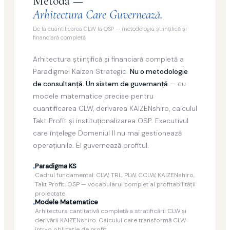
Metoda —
Arhitectura Care Guvernează.
De la cuantificarea CLW la OSP — metodologia ştiinţifică şi
financiară completă
Arhitectura ştiinţifică şi financiară completă a
Paradigmei Kaizen Strategic.
Nu o metodologie
de consultanţă. Un sistem de guvernanţă
— cu
modele matematice precise pentru
cuantificarea CLW, derivarea KAIZENshiro, calculul
Takt Profit şi instituţionalizarea OSP. Executivul
care înţelege Domeniul II nu mai gestionează
operaţiunile. El guvernează profitul.
Paradigma KS
Cadrul fundamental: CLW, TRL, PLW, CCLW, KAIZENshiro,
Takt Profit, OSP — vocabularul complet al profitabilităţii
proiectate.
Modele Matematice
Arhitectura cantitativă completă a stratificării CLW şi
derivării KAIZENshiro. Calculul care transformă CLW
într-o obligaţie de profit.