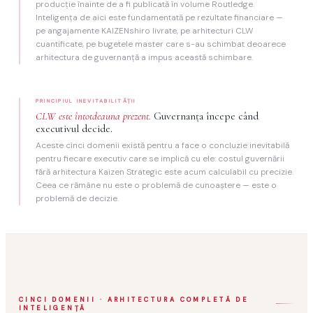
producţie înainte de a fi publicată în volume Routledge.
Inteligenţa de aici este fundamentată pe rezultate financiare —
pe angajamente KAIZENshiro livrate, pe arhitecturi CLW
cuantificate, pe bugetele master care s-au schimbat deoarece
arhitectura de guvernanță a impus această schimbare.
PRINCIPIUL INEVITABILITĂŢII
CLW este întotdeauna prezent.
Guvernanţa începe când
executivul decide.
Aceste cinci domenii există pentru a face o concluzie inevitabilă
pentru fiecare executiv care se implică cu ele: costul guvernării
fără arhitectura Kaizen Strategic este acum calculabil cu precizie.
Ceea ce rămâne nu este o problemă de cunoaştere — este o
problemă de decizie.
CINCI DOMENII · ARHITECTURA COMPLETĂ DE
INTELIGENŢĂ