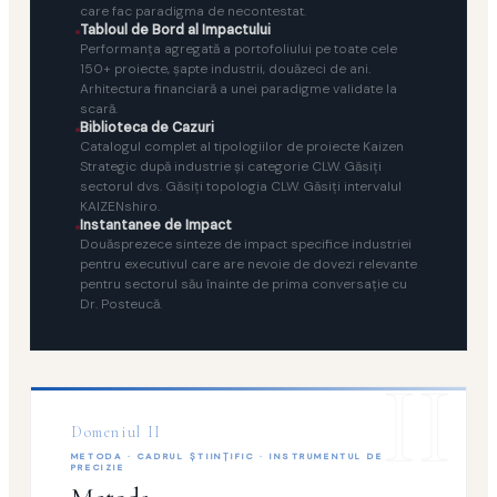
care fac paradigma de necontestat.
Tabloul de Bord al Impactului
Performanţa agregată a portofoliului pe toate cele
150+ proiecte, şapte industrii, douăzeci de ani.
Arhitectura financiară a unei paradigme validate la
scară.
Biblioteca de Cazuri
Catalogul complet al tipologiilor de proiecte Kaizen
Strategic după industrie şi categorie CLW. Găsiţi
sectorul dvs. Găsiţi topologia CLW. Găsiţi intervalul
KAIZENshiro.
Instantanee de Impact
Douăsprezece sinteze de impact specifice industriei
pentru executivul care are nevoie de dovezi relevante
pentru sectorul său înainte de prima conversaţie cu
Dr. Posteucă.
II
Domeniul II
METODA · CADRUL ŞTIINŢIFIC · INSTRUMENTUL DE
PRECIZIE